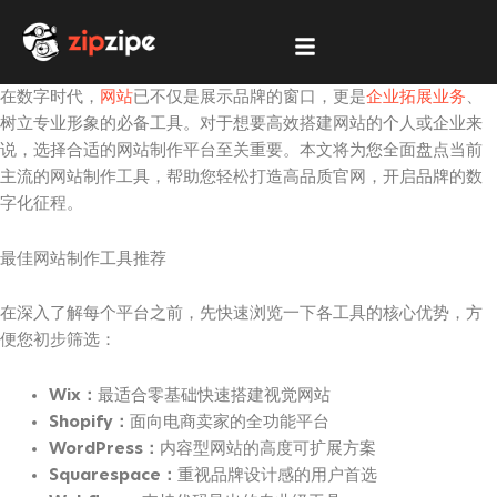
跳
至
内
容
在数字时代，
网站
已不仅是展示品牌的窗口，更是
企业拓展业务
、
树立专业形象的必备工具。对于想要高效搭建网站的个人或企业来
说，选择合适的网站制作平台至关重要。本文将为您全面盘点当前
主流的网站制作工具，帮助您轻松打造高品质官网，开启品牌的数
字化征程。
最佳网站制作工具推荐
在深入了解每个平台之前，先快速浏览一下各工具的核心优势，方
便您初步筛选：
Wix：
最适合零基础快速搭建视觉网站
Shopify：
面向电商卖家的全功能平台
WordPress：
内容型网站的高度可扩展方案
Squarespace：
重视品牌设计感的用户首选